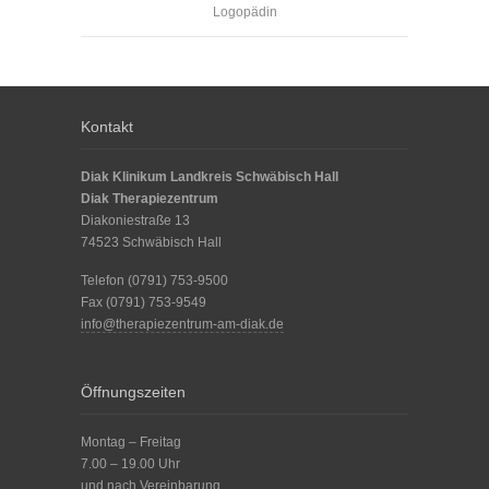
Logopädin
Kontakt
Diak Klinikum Landkreis Schwäbisch Hall
Diak Therapiezentrum
Diakoniestraße 13
74523 Schwäbisch Hall
Telefon (0791) 753-9500
Fax (0791) 753-9549
info@therapiezentrum-am-diak.de
Öffnungszeiten
Montag – Freitag
7.00 – 19.00 Uhr
und nach Vereinbarung